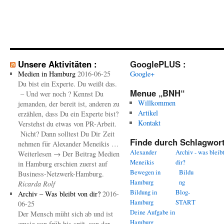
Unsere Aktivitäten :
GooglePLUS :
Medien in Hamburg
2016-06-25
Google+
Du bist ein Experte. Du weißt das.
Menue „BNH“
– Und wer noch ? Kennst Du
Willkommen
jemanden, der bereit ist, anderen zu
Artikel
erzählen, dass Du ein Experte bist?
Kontakt
Verstehst du etwas von PR-Arbeit.
Nicht? Dann solltest Du Dir Zeit
Finde durch Schlagwort
nehmen für Alexander Meneikis …
Alexander
Archiv - was bleib
Weiterlesen → Der Beitrag Medien
Meneikis
dir?
in Hamburg erschien zuerst auf
Bewegen in
Bildu
Business-Netzwerk-Hamburg.
Hamburg
ng
Ricarda Rolf
Bildung in
Blog-
Archiv – Was bleibt von dir?
2016-
Hamburg
START
06-25
Deine Aufgabe in
Der Mensch müht sich ab und ist
Hamburg
emsig von früh bis spät, von der