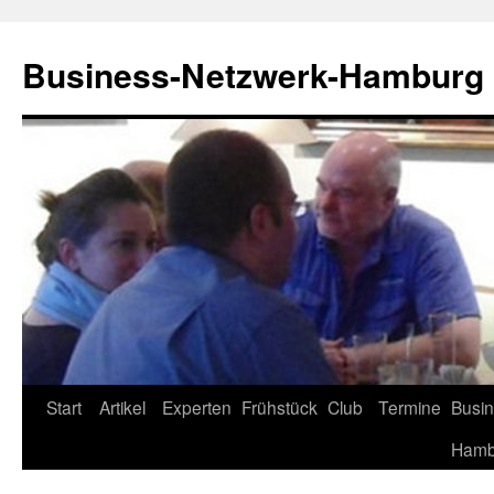
Zum
Inhalt
Business-Netzwerk-Hamburg
springen
Start
Artikel
Experten
Frühstück
Club
Termine
Busin
Hamb