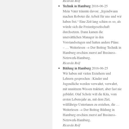
Ricarda Rolf
Technik in Hamburg
2016-06-25
Mein Vater träumte davon: „Irgendwann
machen Roboter die Arbeit für uns und wir
haben frei.“ Eine Zeit lang schien es so, als
würde sich die Freizeitgesellschaft
durchsetzen. Dann kamen die
unersättlichen Manager in den
Vorstandsetagen und hatten andere Pläne.
– … Weiterlesen → Der Beitrag Technik in
Hamburg erschien zuerst auf Business-
Netzwerk-Hamburg.
Ricarda Rolf
Bildung in Hamburg
2016-06-25
Wir haben mit vielen Erziehern und
Lehrern gesprochen : Kinder und
Jugendliche werden verwaltet, verwahrt,
mit unnützem Wissen traktiert, aber fast nie
gebildet. Olaf Scholz will die Kita, vom
ersten Lebensjahr an, mit dem Ziel,
willfährige Untertanen zu erziehen, die …
Weiterlesen → Der Beitrag Bildung in
Hamburg erschien zuerst auf Business-
Netzwerk-Hamburg.
Ricarda Rolf