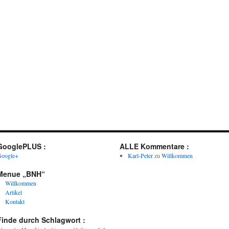
GooglePLUS :
ALLE Kommentare :
oogle+
Karl-Peter
zu
Willkommen
Menue „BNH“
Willkommen
Artikel
Kontakt
Finde durch Schlagwort :