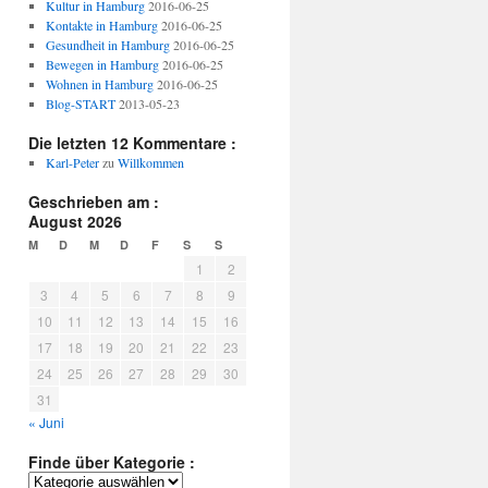
Kultur in Hamburg
2016-06-25
Kontakte in Hamburg
2016-06-25
Gesundheit in Hamburg
2016-06-25
Bewegen in Hamburg
2016-06-25
Wohnen in Hamburg
2016-06-25
Blog-START
2013-05-23
Die letzten 12 Kommentare :
Karl-Peter
zu
Willkommen
Geschrieben am :
August 2026
M
D
M
D
F
S
S
1
2
3
4
5
6
7
8
9
10
11
12
13
14
15
16
17
18
19
20
21
22
23
24
25
26
27
28
29
30
31
« Juni
Finde über Kategorie :
Finde