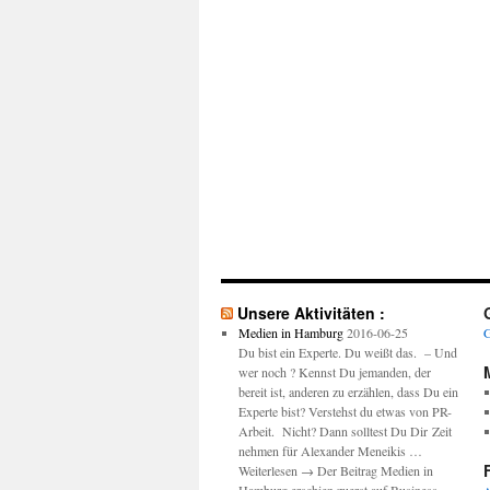
Unsere Aktivitäten :
Medien in Hamburg
2016-06-25
G
Du bist ein Experte. Du weißt das. – Und
wer noch ? Kennst Du jemanden, der
bereit ist, anderen zu erzählen, dass Du ein
Experte bist? Verstehst du etwas von PR-
Arbeit. Nicht? Dann solltest Du Dir Zeit
nehmen für Alexander Meneikis …
Weiterlesen → Der Beitrag Medien in