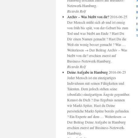
Hamburg erschien zuerst auf Business-
A
Netzwerk-Hamburg.
B
Ricarda Rolf
B
Archiv – Was bleibt von dir?
2016-06-25
F
Der Mensch müht sich ab und ist emsig
H
von früh bis spät, von der Geburt bis zum
K
Tod und was bleibt am Ende ? Hast Du
T
Dir einen Namen gemacht ? Hast Du die
Welt ein wenig besser gemacht ? Was …
Weiterlesen → Der Beitrag Archiv – Was
bleibt von dir? erschien zuerst auf
Business-Netzwerk-Hamburg.
Ricarda Rolf
Deine Aufgabe in Hamburg
2016-06-25
Jeder Mensch ist ein einzigartiges
Individuum mit seinen Fähigkeiten und
Talenten. Dem jedoch stehen seine
(ebenfalls) einzigartigen Ängste gegenüber.
Kennst du Dich ? Das Ergebnis nennen
wir Markt-Spitze. Hast du Deine
persönliche Markt-Spitze bereits gefunden
? Ein Experte auf dem … Weiterlesen →
Der Beitrag Deine Aufgabe in Hamburg
erschien zuerst auf Business-Netzwerk-
Hamburg.